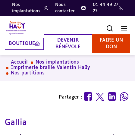
Nos
Nous
01 44 49 27
implantations
contacter
27
Aller
Aller
Aller
au
au
à
contenu
pied
la
Recherche
Men
principal
de
recherche
page
DEVENIR
FAIRE UN
BOUTIQUE
BÉNÉVOLE
DON
Accueil
Nos implantations
Imprimerie braille Valentin Haüy
Nos partitions
Partager :
Gallia