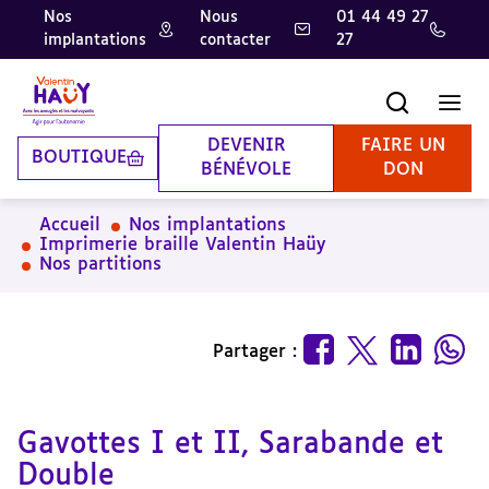
Nos
Nous
01 44 49 27
implantations
contacter
27
Aller
Aller
Aller
au
au
à
contenu
pied
la
Recherche
Men
principal
de
recherche
page
DEVENIR
FAIRE UN
BOUTIQUE
BÉNÉVOLE
DON
Accueil
Nos implantations
Imprimerie braille Valentin Haüy
Nos partitions
Partager :
Gavottes I et II, Sarabande et
Double