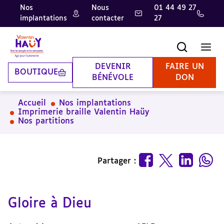
Nos
Nous
01 44 49 27
implantations
contacter
27
Aller
Aller
Aller
au
au
à
contenu
pied
la
Recherche
Men
principal
de
recherche
page
DEVENIR
FAIRE UN
BOUTIQUE
BÉNÉVOLE
DON
Accueil
Nos implantations
Imprimerie braille Valentin Haüy
Nos partitions
Partager :
Gloire à Dieu