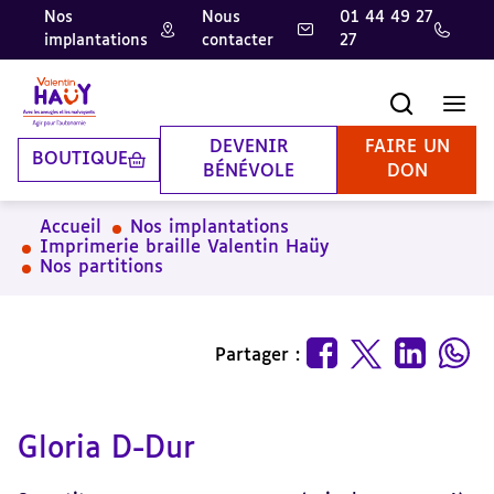
Nos
Nous
01 44 49 27
implantations
contacter
27
Aller
Aller
Aller
au
au
à
contenu
pied
la
Recherche
Men
principal
de
recherche
page
DEVENIR
FAIRE UN
BOUTIQUE
BÉNÉVOLE
DON
Accueil
Nos implantations
Imprimerie braille Valentin Haüy
Nos partitions
Partager :
Gloria D-Dur