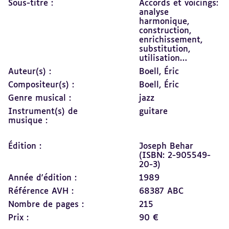
Sous-titre :
Accords et voicings:
analyse
harmonique,
construction,
enrichissement,
substitution,
utilisation…
Auteur(s) :
Boell, Éric
Compositeur(s) :
Boell, Éric
Genre musical :
jazz
Instrument(s) de
guitare
musique :
Édition :
Joseph Behar
(ISBN: 2-905549-
20-3)
Année d'édition :
1989
Référence AVH :
68387 ABC
Nombre de pages :
215
Prix :
90 €