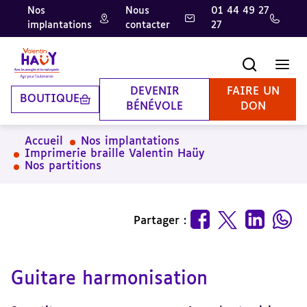
Nos
Nous
01 44 49 27
implantations
contacter
27
Aller
Aller
Aller
au
au
à
contenu
pied
la
Recherche
Men
principal
de
recherche
page
DEVENIR
FAIRE UN
BOUTIQUE
BÉNÉVOLE
DON
Accueil
Nos implantations
Imprimerie braille Valentin Haüy
Nos partitions
Partager :
Guitare harmonisation