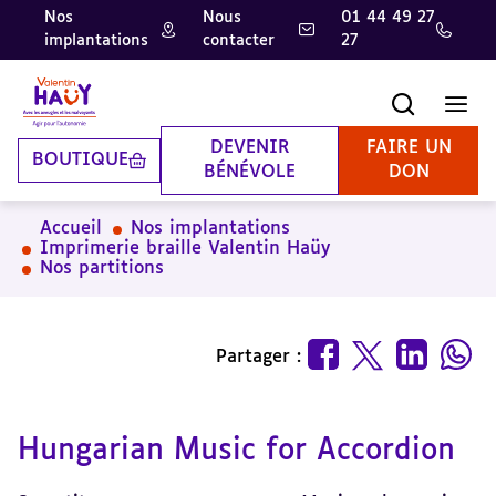
Nos
Nous
01 44 49 27
implantations
contacter
27
Aller
Aller
Aller
au
au
à
contenu
pied
la
Recherche
Men
principal
de
recherche
page
DEVENIR
FAIRE UN
BOUTIQUE
BÉNÉVOLE
DON
Accueil
Nos implantations
Imprimerie braille Valentin Haüy
Nos partitions
Partager :
Hungarian Music for Accordion