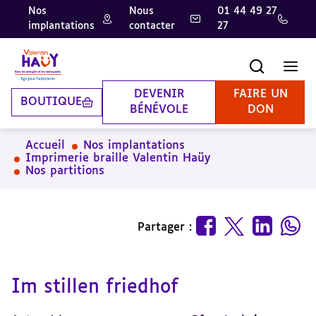
Nos
Nous
01 44 49 27
implantations
contacter
27
Aller
Aller
Aller
au
au
à
contenu
pied
la
Recherche
Men
principal
de
recherche
page
DEVENIR
FAIRE UN
BOUTIQUE
BÉNÉVOLE
DON
Accueil
Nos implantations
Imprimerie braille Valentin Haüy
Nos partitions
Partager :
Im stillen friedhof