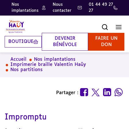
Nos
Nous
01 44 49 27
implantations
contacter
27
Aller
Aller
Aller
au
au
à
contenu
pied
la
Recherche
Men
principal
de
recherche
page
DEVENIR
FAIRE UN
BOUTIQUE
BÉNÉVOLE
DON
Accueil
Nos implantations
Imprimerie braille Valentin Haüy
Nos partitions
Partager :
Impromptu