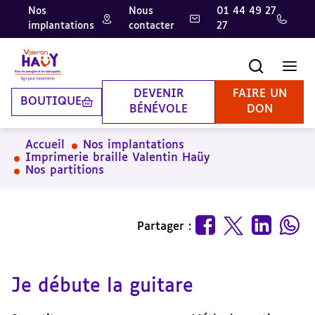
Nos
Nous
01 44 49 27
implantations
contacter
27
Aller
Aller
Aller
au
au
à
contenu
pied
la
Recherche
Men
principal
de
recherche
page
DEVENIR
FAIRE UN
BOUTIQUE
BÉNÉVOLE
DON
Accueil
Nos implantations
Imprimerie braille Valentin Haüy
Nos partitions
Partager :
Je débute la guitare