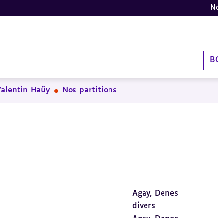
No
B
Valentin Haüy
Nos partitions
Agay, Denes
divers