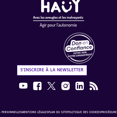
Label Don en Confiance - 
S'INSCRIRE À LA NEWSLETTER
Nous suivre sur Youtube AVH dans une nouvelle
Nous suivre sur Facebook AVH dans une n
Nous suivre sur X AVH dans une no
Nous suivre sur Instagram 
Nous suivre sur Link
Flux RSS AVH 
S PERSONNELLES
MENTIONS LÉGALES
PLAN DU SITE
POLITIQUE DES COOKIES
PROCÉDURE 