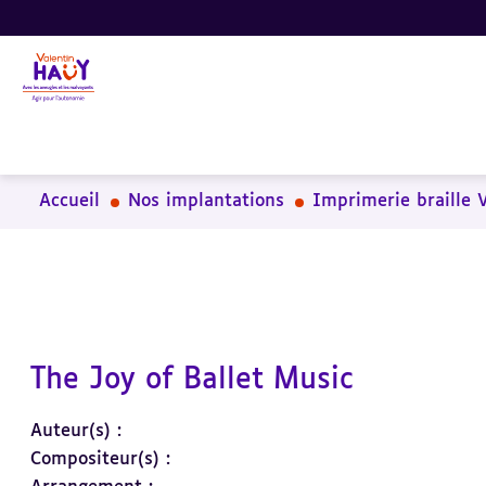
Aller
Aller
Aller
au
au
à
contenu
pied
la
principal
de
recherche
page
Accueil
Nos implantations
Imprimerie braille 
The Joy of Ballet Music
Auteur(s) :
Compositeur(s) :