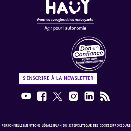
Label Don en Confiance - 
S'INSCRIRE À LA NEWSLETTER
Nous suivre sur Youtube AVH dans une nouvelle
Nous suivre sur Facebook AVH dans une n
Nous suivre sur X AVH dans une no
Nous suivre sur Instagram 
Nous suivre sur Link
Flux RSS AVH 
S PERSONNELLES
MENTIONS LÉGALES
PLAN DU SITE
POLITIQUE DES COOKIES
PROCÉDURE 