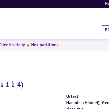
No
B
Valentin Haüy
Nos partitions
s 1 à 4)
Urtext
Haendel (Händel), Geo