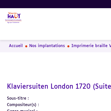
Aller
Aller
Aller
au
au
à
contenu
pied
la
principal
de
recherche
page
Accueil
Nos implantations
Imprimerie braille 
Klaviersuiten London 1720 (Suite
Sous-titre :
Compositeur(s) :