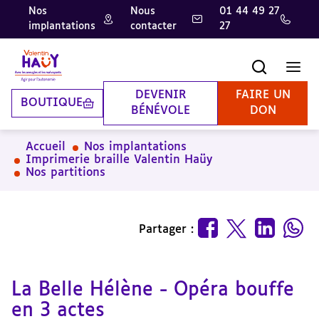
Nos
Nous
01 44 49 27
implantations
contacter
27
Aller
Aller
Aller
au
au
à
contenu
pied
la
Recherche
Men
principal
de
recherche
page
DEVENIR
FAIRE UN
BOUTIQUE
BÉNÉVOLE
DON
Accueil
Nos implantations
Imprimerie braille Valentin Haüy
Nos partitions
Partager :
La Belle Hélène - Opéra bouffe
en 3 actes