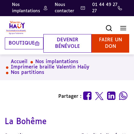
Nos
Nous
01 44 49 27
implantations
contacter
27
Aller
Aller
Aller
au
au
à
contenu
pied
la
Recherche
Men
principal
de
recherche
page
DEVENIR
FAIRE UN
BOUTIQUE
BÉNÉVOLE
DON
Accueil
Nos implantations
Imprimerie braille Valentin Haüy
Nos partitions
Partager :
La Bohême