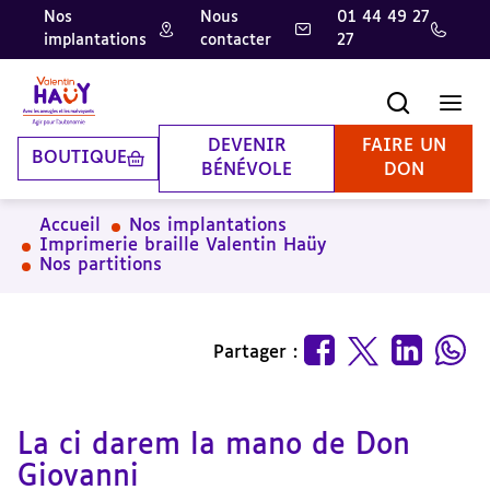
Nos
Nous
01 44 49 27
implantations
contacter
27
Aller
Aller
Aller
au
au
à
contenu
pied
la
Recherche
Men
principal
de
recherche
page
DEVENIR
FAIRE UN
BOUTIQUE
BÉNÉVOLE
DON
Accueil
Nos implantations
Imprimerie braille Valentin Haüy
Nos partitions
Partager :
La ci darem la mano de Don
Giovanni