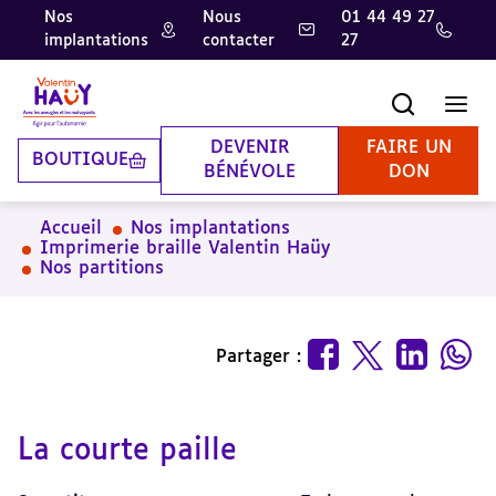
Nos
Nous
01 44 49 27
implantations
contacter
27
Aller
Aller
Aller
au
au
à
contenu
pied
la
Recherche
Men
principal
de
recherche
page
DEVENIR
FAIRE UN
BOUTIQUE
BÉNÉVOLE
DON
Accueil
Nos implantations
Imprimerie braille Valentin Haüy
Nos partitions
Partager :
La courte paille