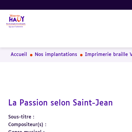
Aller
Aller
Aller
au
au
à
contenu
pied
la
principal
de
recherche
page
Accueil
Nos implantations
Imprimerie braille 
La Passion selon Saint-Jean
Sous-titre :
Compositeur(s) :