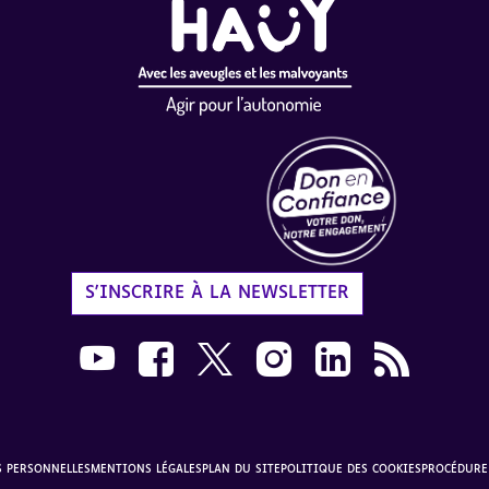
Label Don en Confiance - 
S'INSCRIRE À LA NEWSLETTER
Nous suivre sur Youtube AVH dans une nouvelle
Nous suivre sur Facebook AVH dans une n
Nous suivre sur X AVH dans une no
Nous suivre sur Instagram 
Nous suivre sur Link
Flux RSS AVH 
S PERSONNELLES
MENTIONS LÉGALES
PLAN DU SITE
POLITIQUE DES COOKIES
PROCÉDURE 