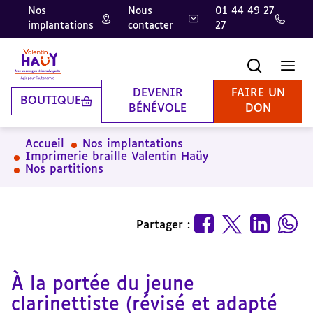
Nos
Nous
01 44 49 27
implantations
contacter
27
Aller
Aller
Aller
au
au
à
contenu
pied
la
Recherche
Men
principal
de
recherche
page
DEVENIR
FAIRE UN
BOUTIQUE
BÉNÉVOLE
DON
Accueil
Nos implantations
Imprimerie braille Valentin Haüy
Nos partitions
Partager :
À la portée du jeune
clarinettiste (révisé et adapté