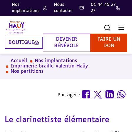
Nos
Nous
01 44 49 27
implantations
contacter
27
Aller
Aller
Aller
au
au
à
contenu
pied
la
Recherche
Men
principal
de
recherche
page
DEVENIR
FAIRE UN
BOUTIQUE
BÉNÉVOLE
DON
Accueil
Nos implantations
Imprimerie braille Valentin Haüy
Nos partitions
Partager :
Le clarinettiste élémentaire