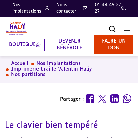
Nos
Nous
01 44 49 27
implantations
contacter
27
Aller
Aller
Aller
au
au
à
contenu
pied
la
Recherche
Men
principal
de
recherche
page
DEVENIR
FAIRE UN
BOUTIQUE
BÉNÉVOLE
DON
Accueil
Nos implantations
Imprimerie braille Valentin Haüy
Nos partitions
Partager :
Le clavier bien tempéré