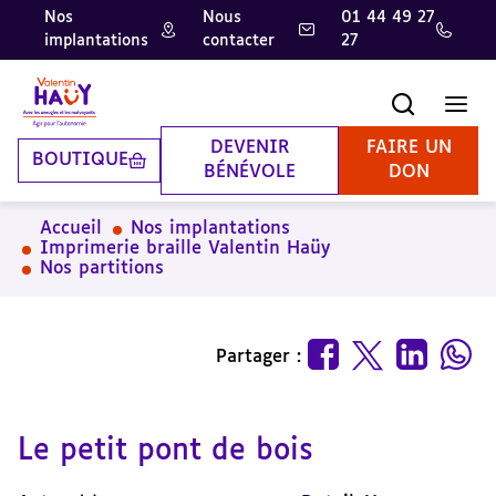
Nos
Nous
01 44 49 27
implantations
contacter
27
Aller
Aller
Aller
au
au
à
contenu
pied
la
Recherche
Men
principal
de
recherche
page
DEVENIR
FAIRE UN
BOUTIQUE
BÉNÉVOLE
DON
Accueil
Nos implantations
Imprimerie braille Valentin Haüy
Nos partitions
Partager :
Le petit pont de bois