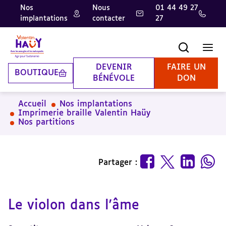
Nos
Nous
01 44 49 27
implantations
contacter
27
Aller
Aller
Aller
au
au
à
contenu
pied
la
Recherche
Men
principal
de
recherche
page
DEVENIR
FAIRE UN
BOUTIQUE
BÉNÉVOLE
DON
Accueil
Nos implantations
Imprimerie braille Valentin Haüy
Nos partitions
Partager :
Le violon dans l'âme