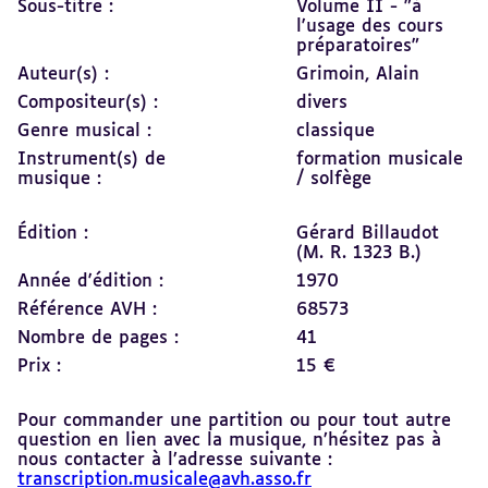
Sous-titre :
Volume II - "à
l'usage des cours
préparatoires"
Auteur(s) :
Grimoin, Alain
Compositeur(s) :
divers
Genre musical :
classique
Instrument(s) de
formation musicale
musique :
/ solfège
Édition :
Gérard Billaudot
(M. R. 1323 B.)
Année d'édition :
1970
Référence AVH :
68573
Nombre de pages :
41
Prix :
15 €
Pour commander une partition ou pour tout autre
question en lien avec la musique, n’hésitez pas à
nous contacter à l’adresse suivante :
transcription.musicale@avh.asso.fr