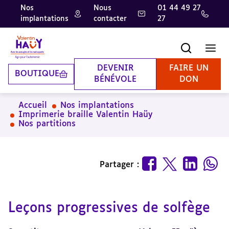
Nos
Nous
01 44 49 27
implantations
contacter
27
Aller
Aller
Aller
au
au
à
contenu
pied
la
Recherche
Men
principal
de
recherche
page
DEVENIR
FAIRE UN
BOUTIQUE
BÉNÉVOLE
DON
Accueil
Nos implantations
Imprimerie braille Valentin Haüy
Nos partitions
Partager :
Leçons progressives de solfège