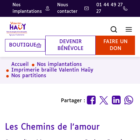
Nos
Nous
01 44 49 27
implantations
contacter
27
Aller
Aller
Aller
au
au
à
contenu
pied
la
Recherche
Men
principal
de
recherche
page
DEVENIR
FAIRE UN
BOUTIQUE
BÉNÉVOLE
DON
Accueil
Nos implantations
Imprimerie braille Valentin Haüy
Nos partitions
Partager :
Les Chemins de l'amour