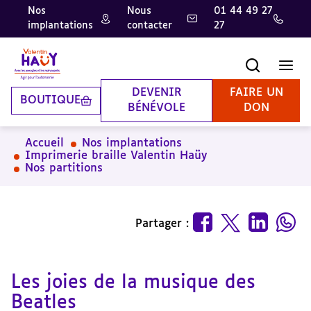
Nos
Nous
01 44 49 27
implantations
contacter
27
Aller
Aller
Aller
au
au
à
contenu
pied
la
Recherche
Men
principal
de
recherche
page
DEVENIR
FAIRE UN
BOUTIQUE
BÉNÉVOLE
DON
Accueil
Nos implantations
Imprimerie braille Valentin Haüy
Nos partitions
Partager :
Les joies de la musique des
Beatles