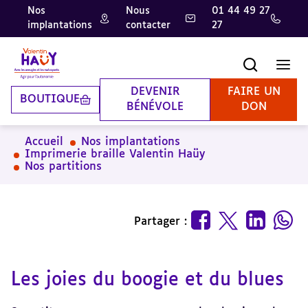
Nos
Nous
01 44 49 27
implantations
contacter
27
Aller
Aller
Aller
au
au
à
contenu
pied
la
Recherche
Men
principal
de
recherche
page
DEVENIR
FAIRE UN
BOUTIQUE
BÉNÉVOLE
DON
Accueil
Nos implantations
Imprimerie braille Valentin Haüy
Nos partitions
Partager :
Les joies du boogie et du blues