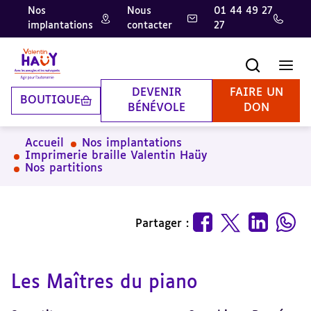
Nos
Nous
01 44 49 27
implantations
contacter
27
Aller
Aller
Aller
au
au
à
contenu
pied
la
Recherche
Men
principal
de
recherche
page
DEVENIR
FAIRE UN
BOUTIQUE
BÉNÉVOLE
DON
Accueil
Nos implantations
Imprimerie braille Valentin Haüy
Nos partitions
Partager :
Les Maîtres du piano