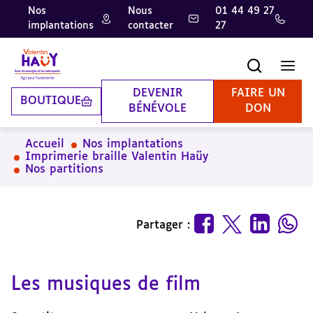
Nos
Nous
01 44 49 27
implantations
contacter
27
Aller
Aller
Aller
au
au
à
contenu
pied
la
Recherche
Men
principal
de
recherche
page
DEVENIR
FAIRE UN
BOUTIQUE
BÉNÉVOLE
DON
Accueil
Nos implantations
Imprimerie braille Valentin Haüy
Nos partitions
Partager :
Les musiques de film