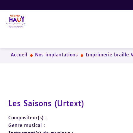
Aller
Aller
Aller
au
au
à
contenu
pied
la
principal
de
recherche
page
Accueil
Nos implantations
Imprimerie braille 
Les Saisons (Urtext)
Compositeur(s) :
Genre musical :