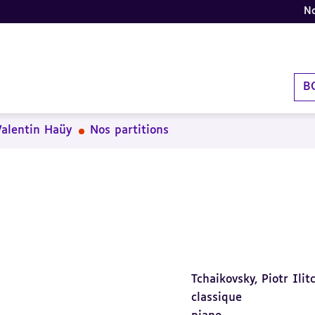
No
B
Valentin Haüy
Nos partitions
Tchaikovsky, Piotr Ilit
classique