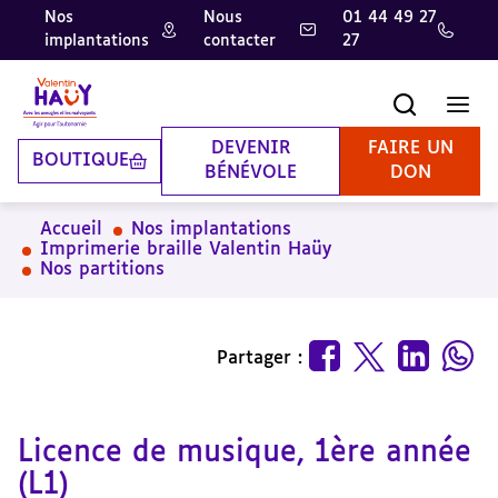
Nos
Nous
01 44 49 27
implantations
contacter
27
Aller
Aller
Aller
au
au
à
contenu
pied
la
Recherche
Men
principal
de
recherche
page
DEVENIR
FAIRE UN
BOUTIQUE
BÉNÉVOLE
DON
Accueil
Nos implantations
Imprimerie braille Valentin Haüy
Nos partitions
Partager :
Licence de musique, 1ère année
(L1)