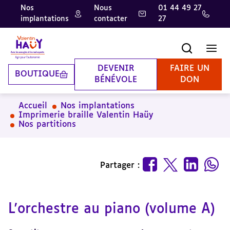
Nos
Nous
01 44 49 27
implantations
contacter
27
Aller
Aller
Aller
au
au
à
contenu
pied
la
Recherche
Men
principal
de
recherche
page
DEVENIR
FAIRE UN
BOUTIQUE
BÉNÉVOLE
DON
Accueil
Nos implantations
Imprimerie braille Valentin Haüy
Nos partitions
Partager :
L'orchestre au piano (volume A)