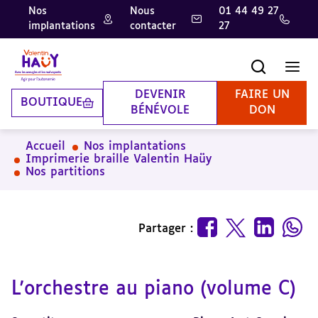
Nos
Nous
01 44 49 27
implantations
contacter
27
Aller
Aller
Aller
au
au
à
contenu
pied
la
Recherche
Men
principal
de
recherche
page
DEVENIR
FAIRE UN
BOUTIQUE
BÉNÉVOLE
DON
Accueil
Nos implantations
Imprimerie braille Valentin Haüy
Nos partitions
Partager :
L'orchestre au piano (volume C)