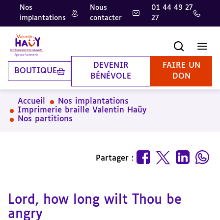
Nos
Nous
01 44 49 27
implantations
contacter
27
Aller
Aller
Aller
au
au
à
contenu
pied
la
Recherche
Men
principal
de
recherche
page
DEVENIR
FAIRE UN
BOUTIQUE
BÉNÉVOLE
DON
Accueil
Nos implantations
Imprimerie braille Valentin Haüy
Nos partitions
Partager :
Lord, how long wilt Thou be
angry