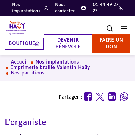
Nos
Nous
01 44 49 27
implantations
contacter
27
Aller
Aller
Aller
au
au
à
contenu
pied
la
Recherche
Men
principal
de
recherche
page
DEVENIR
FAIRE UN
BOUTIQUE
BÉNÉVOLE
DON
Accueil
Nos implantations
Imprimerie braille Valentin Haüy
Nos partitions
Partager :
L'organiste