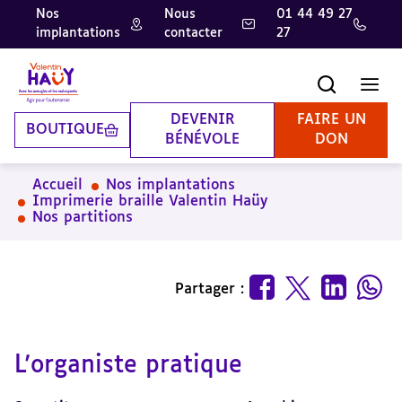
Nos
Nous
01 44 49 27
implantations
contacter
27
Aller
Aller
Aller
au
au
à
contenu
pied
la
Recherche
Men
principal
de
recherche
page
DEVENIR
FAIRE UN
BOUTIQUE
BÉNÉVOLE
DON
Accueil
Nos implantations
Imprimerie braille Valentin Haüy
Nos partitions
Partager :
L'organiste pratique