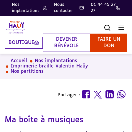
Nos
Nous
01 44 49 27
implantations
contacter
27
Aller
Aller
Aller
au
au
à
contenu
pied
la
Recherche
Men
principal
de
recherche
page
DEVENIR
FAIRE UN
BOUTIQUE
BÉNÉVOLE
DON
Accueil
Nos implantations
Imprimerie braille Valentin Haüy
Nos partitions
Partager :
Ma boîte à musiques