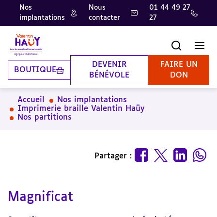
Nos
Nous
01 44 49 27
implantations
contacter
27
Aller
Aller
Aller
au
au
à
contenu
pied
la
Recherche
Men
principal
de
recherche
page
DEVENIR
FAIRE UN
BOUTIQUE
BÉNÉVOLE
DON
Accueil
Nos implantations
Imprimerie braille Valentin Haüy
Nos partitions
Partager :
Magnificat