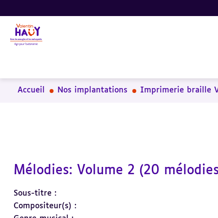
Aller
Aller
Aller
au
au
à
contenu
pied
la
principal
de
recherche
page
Accueil
Nos implantations
Imprimerie braille 
Mélodies: Volume 2 (20 mélodies
Sous-titre :
Compositeur(s) :