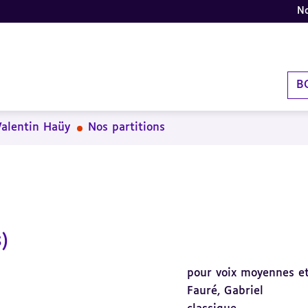
No
B
Valentin Haüy
Nos partitions
)
pour voix moyennes e
Fauré, Gabriel