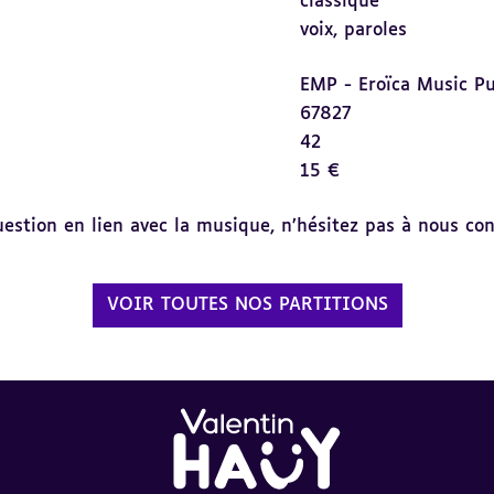
classique
voix,
paroles
EMP - Eroïca Music Pu
67827
42
15 €
tion en lien avec la musique, n’hésitez pas à nous cont
VOIR TOUTES NOS PARTITIONS