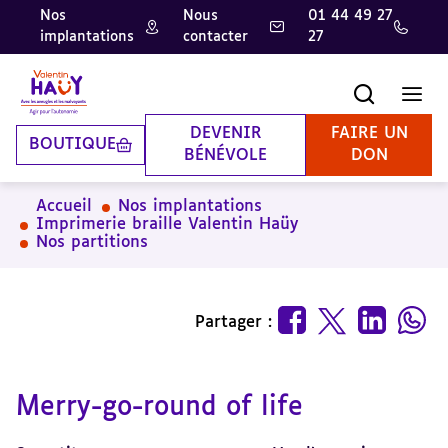
Nos
Nous
01 44 49 27
implantations
contacter
27
Aller
Aller
Aller
au
au
à
contenu
pied
la
Recherche
Men
principal
de
recherche
page
DEVENIR
FAIRE UN
BOUTIQUE
BÉNÉVOLE
DON
Accueil
Nos implantations
Imprimerie braille Valentin Haüy
Nos partitions
Partager :
Merry-go-round of life