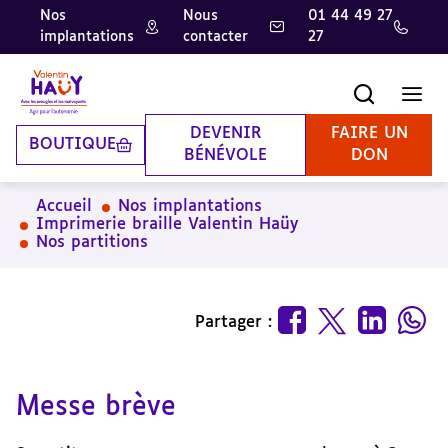
Nos
Nous
01 44 49 27
implantations
contacter
27
Aller
Aller
Aller
au
au
à
contenu
pied
la
Recherche
Men
principal
de
recherche
page
DEVENIR
FAIRE UN
BOUTIQUE
BÉNÉVOLE
DON
Accueil
Nos implantations
Imprimerie braille Valentin Haüy
Nos partitions
Partager :
Messe brève