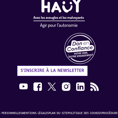
Label Don en Confiance - 
S'INSCRIRE À LA NEWSLETTER
Nous suivre sur Youtube AVH dans une nouvelle
Nous suivre sur Facebook AVH dans une n
Nous suivre sur X AVH dans une no
Nous suivre sur Instagram 
Nous suivre sur Link
Flux RSS AVH 
S PERSONNELLES
MENTIONS LÉGALES
PLAN DU SITE
POLITIQUE DES COOKIES
PROCÉDURE 