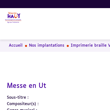
Aller
Aller
Aller
au
au
à
contenu
pied
la
principal
de
recherche
page
Accueil
Nos implantations
Imprimerie braille 
Messe en Ut
Sous-titre :
Compositeur(s) :