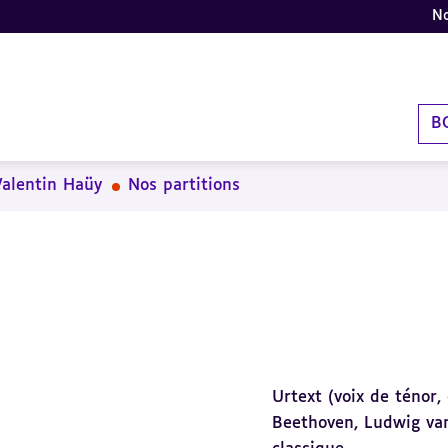
No
B
Valentin Haüy
Nos partitions
Urtext (voix de ténor,
Beethoven, Ludwig va