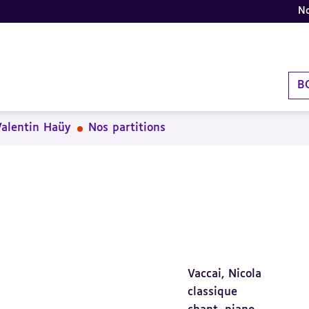
No
B
Valentin Haüy
Nos partitions
Vaccai, Nicola
classique