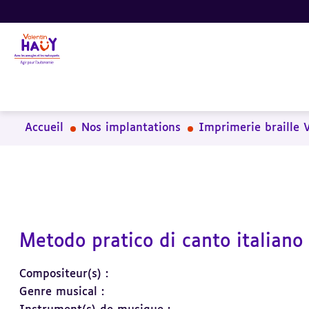
Aller
Aller
Aller
au
au
à
contenu
pied
la
principal
de
recherche
page
Accueil
Nos implantations
Imprimerie braille 
Metodo pratico di canto italiano
Compositeur(s) :
Genre musical :