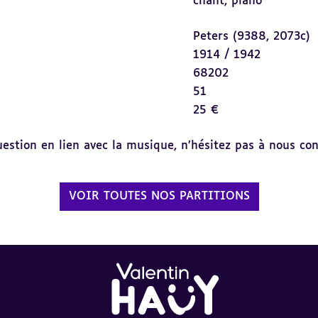
chant,
piano
Peters (9388, 2073c)
1914 / 1942
68202
51
25 €
tion en lien avec la musique, n’hésitez pas à nous cont
VOIR TOUTES NOS PARTITIONS