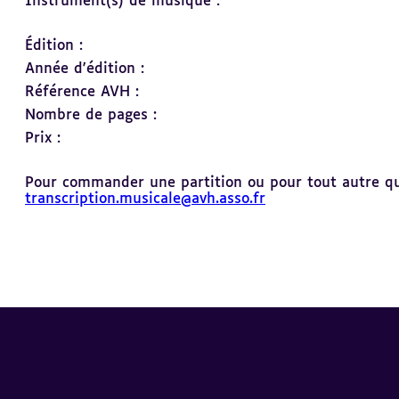
Instrument(s) de musique :
Édition :
Année d'édition :
Référence AVH :
Nombre de pages :
Prix :
Pour commander une partition ou pour tout autre ques
transcription.musicale@avh.asso.fr