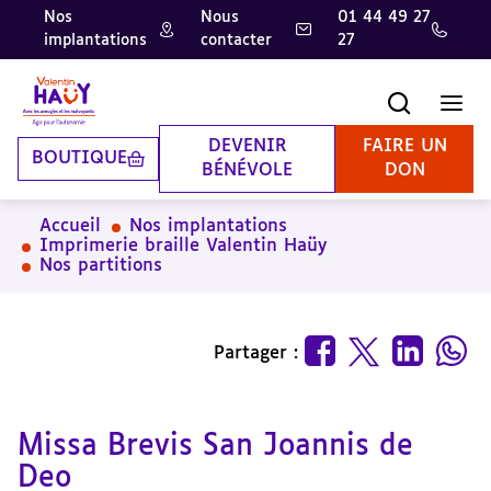
Nos
Nous
01 44 49 27
implantations
contacter
27
Aller
Aller
Aller
au
au
à
contenu
pied
la
Recherche
Men
principal
de
recherche
page
DEVENIR
FAIRE UN
BOUTIQUE
BÉNÉVOLE
DON
Accueil
Nos implantations
Imprimerie braille Valentin Haüy
Nos partitions
Partager :
Missa Brevis San Joannis de
Deo