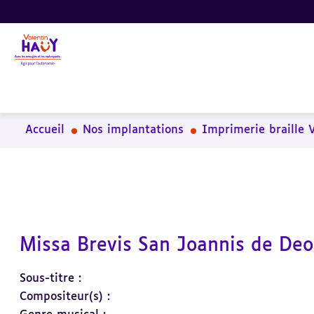
Aller
Aller
Aller
au
au
à
contenu
pied
la
principal
de
recherche
page
Accueil
Nos implantations
Imprimerie braille 
Missa Brevis San Joannis de Deo
Sous-titre :
Compositeur(s) :