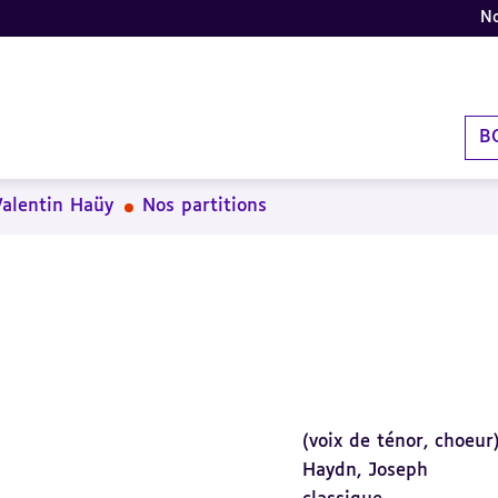
No
B
Valentin Haüy
Nos partitions
(voix de ténor, choeur
Haydn, Joseph