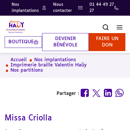
Nos
Nous
01 44 49 27
implantations
contacter
27
Aller
Aller
Aller
au
au
à
contenu
pied
la
Recherche
Men
principal
de
recherche
page
DEVENIR
FAIRE UN
BOUTIQUE
BÉNÉVOLE
DON
Accueil
Nos implantations
Imprimerie braille Valentin Haüy
Nos partitions
Partager :
Missa Criolla