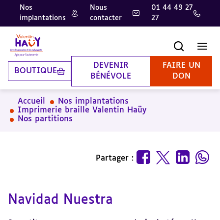
Nos
Nous
01 44 49 27
implantations
contacter
27
Aller
Aller
Aller
au
au
à
contenu
pied
la
Recherche
Men
principal
de
recherche
page
DEVENIR
FAIRE UN
BOUTIQUE
BÉNÉVOLE
DON
Accueil
Nos implantations
Imprimerie braille Valentin Haüy
Nos partitions
Partager :
Navidad Nuestra