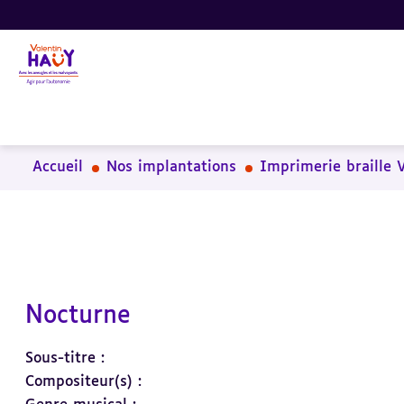
Aller
Aller
Aller
au
au
à
contenu
pied
la
principal
de
recherche
page
Accueil
Nos implantations
Imprimerie braille 
Nocturne
Sous-titre :
Compositeur(s) :