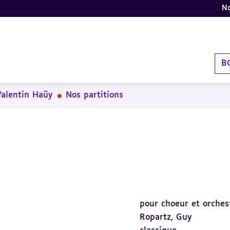
No
B
Valentin Haüy
Nos partitions
pour choeur et orches
Ropartz, Guy