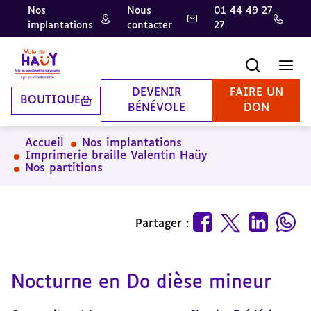
Nos
Nous
01 44 49 27
implantations
contacter
27
Aller
Aller
Aller
au
au
à
contenu
pied
la
Recherche
Men
principal
de
recherche
page
DEVENIR
FAIRE UN
BOUTIQUE
BÉNÉVOLE
DON
Accueil
Nos implantations
Imprimerie braille Valentin Haüy
Nos partitions
Partager :
Nocturne en Do dièse mineur