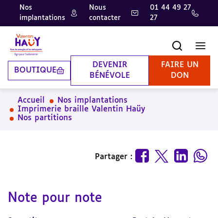
Nos
Nous
01 44 49 27
implantations
contacter
27
Aller
Aller
Aller
au
au
à
contenu
pied
la
Recherche
Men
principal
de
recherche
page
DEVENIR
FAIRE UN
BOUTIQUE
BÉNÉVOLE
DON
Accueil
Nos implantations
Imprimerie braille Valentin Haüy
Nos partitions
Partager :
Note pour note