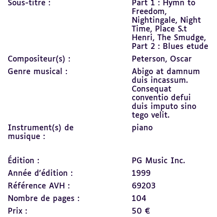
Sous-titre :
Part 1 : Hymn to
Freedom,
Nightingale, Night
Time, Place S.t
Henri, The Smudge,
Part 2 : Blues etude
Compositeur(s) :
Peterson, Oscar
Genre musical :
Abigo at damnum
duis incassum.
Consequat
conventio defui
duis imputo sino
tego velit.
Instrument(s) de
piano
musique :
Édition :
PG Music Inc.
Année d'édition :
1999
Référence AVH :
69203
Nombre de pages :
104
Prix :
50 €