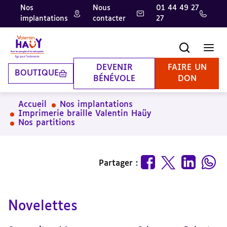
Nos
Nous
01 44 49 27
implantations
contacter
27
Aller
Aller
Aller
au
au
à
contenu
pied
la
Recherche
Men
principal
de
recherche
page
DEVENIR
FAIRE UN
BOUTIQUE
BÉNÉVOLE
DON
Accueil
Nos implantations
Imprimerie braille Valentin Haüy
Nos partitions
Partager :
Novelettes