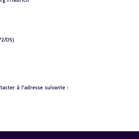
rg Friedrich
72/05)
acter à l’adresse suivante :