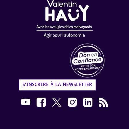
Label Don en Confiance - 
S'INSCRIRE À LA NEWSLETTER
Nous suivre sur Youtube AVH dans une nouvelle
Nous suivre sur Facebook AVH dans une n
Nous suivre sur X AVH dans une no
Nous suivre sur Instagram 
Nous suivre sur Link
Flux RSS AVH 