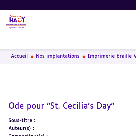
Aller
Aller
Aller
au
au
à
contenu
pied
la
principal
de
recherche
page
Accueil
Nos implantations
Imprimerie braille 
Ode pour "St. Cecilia's Day"
Sous-titre :
Auteur(s) :