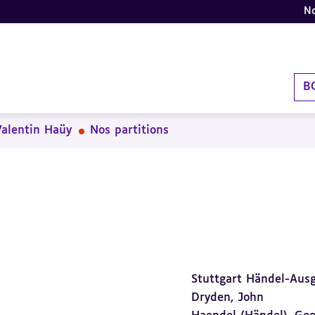
No
B
Valentin Haüy
Nos partitions
Stuttgart Händel-Ausg
Dryden, John